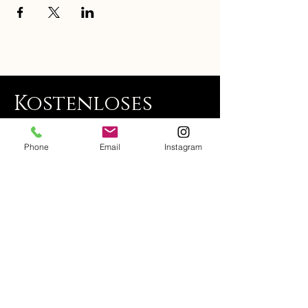
Kostenloses
Probetraining
Phone
Email
Instagram
Du hast Lust unser Studio besser
kennenzulernen?
Dann sichere dir hier dein kostenloses
Probetraining!
Vorname