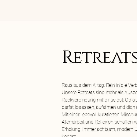
Retreat
Raus aus dem Alltag. Rein in die Ver
Unsere Retreats sind mehr als Ausze
Rückverbindung mit dir selbst. Ob a
darfst loslassen, aufatmen und dich 
Mit einer liebevoll kuratierten Mis
Atemarbeit und Reflexion schaffen wi
Erholung. Immer achtsam, modern 
kennst.