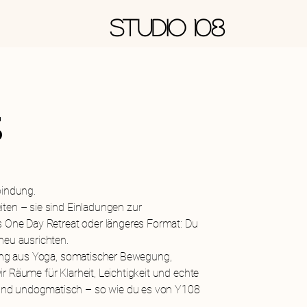
STUDIO 108
s
bindung.
iten – sie sind Einladungen zur
ls One Day Retreat oder längeres Format: Du
neu ausrichten.
chung aus Yoga, somatischer Bewegung,
r Räume für Klarheit, Leichtigkeit und echte
und undogmatisch – so wie du es von Y108