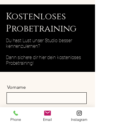
Kostenloses
Probetraining
Du hast Lust unser Studio besser
kennenzulernen?
Dann sichere dir hier dein kostenloses
Probetraining!
Vorname
Nachname
Phone
Email
Instagram
Email