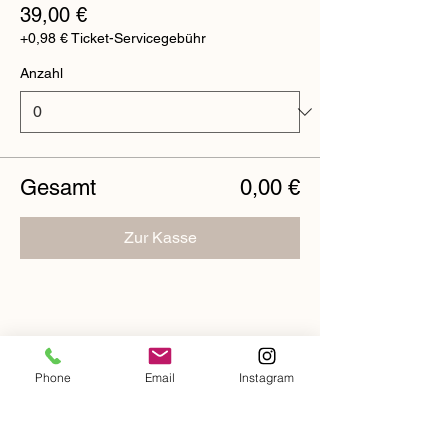
39,00 €
+0,98 € Ticket-Servicegebühr
Anzahl
Gesamt
0,00 €
Zur Kasse
Diese Veranstaltung
Phone
Email
Instagram
teilen