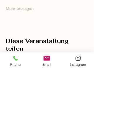
Mehr anzeigen
Diese Veranstaltung
teilen
Phone
Email
Instagram
Kostenloses
Probetraining
Du hast Lust unser Studio besser
kennenzulernen?