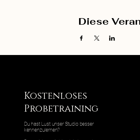
Diese Veran
Kostenloses
Probetraining
Du hast Lust unser Studio besser
kennenzulernen?