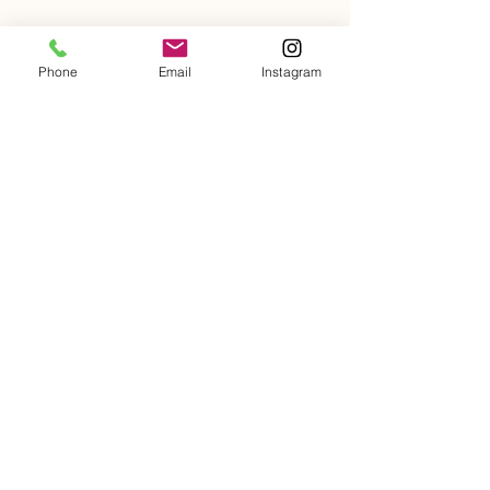
Phone
Email
Instagram
Kostenloses
Probetraining
Du hast Lust unser Studio besser
kennenzulernen?
Dann sichere dir hier dein kostenloses
Probetraining!
Vorname
Nachname