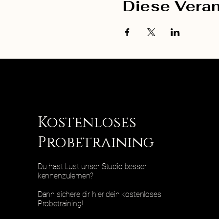
Diese Veran
Kostenloses
Probetraining
Du hast Lust unser Studio besser
kennenzulernen?
Dann sichere dir hier dein kostenloses
Probetraining!