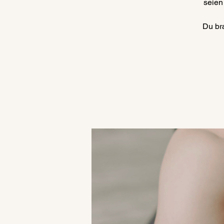
seien 
Du br