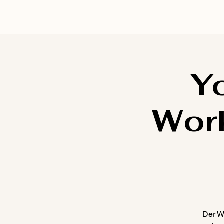
Y
Work
Der W