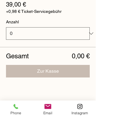
39,00 €
+0,98 € Ticket-Servicegebühr
Anzahl
Gesamt
0,00 €
Zur Kasse
Diese Veranstaltung
Phone
Email
Instagram
teilen